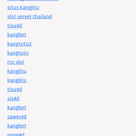
situs kangjitu
slot server thailand
tisu4d
kangbet
kangtoto2
kangtoto
rtp slot
kangjitu
kangjitu
tisu4d
sis4d
kangbet
sawer4d
kangbet
neng4d