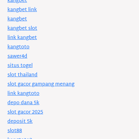
kangbet
kangbet link
kangbet
kangbet slot
link kangbet
kangtoto
sawer4d
situs togel
slot thailand
slot gacor gampang menang
link kangtoto
depo dana 5k
slot gacor 2025
deposit 5k
slot88