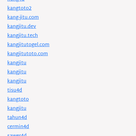
kangtoto2
kang-jitu.com
kangjitu.dev
kangjitu.tech
kangjitutogel.com
kangjitutoto.com
kangjitu
kangjitu
kangjitu
tisu4d
kangtoto
kangjitu
tahun4d
cermin4d