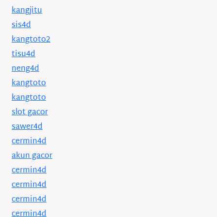
kangjitu
sis4d
kangtoto2
tisu4d
neng4d
kangtoto
kangtoto
slot gacor
sawer4d
cermin4d
akun gacor
cermin4d
cermin4d
cermin4d
cermin4d