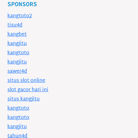
SPONSORS
kangtoto2
tisu4d
kangbet
kangjitu
kangtoto
kangjitu
sawer4d
situs slot online
slot gacor hari ini
situs kangjitu
kangtoto
kangtoto
kangjitu
tahun4d