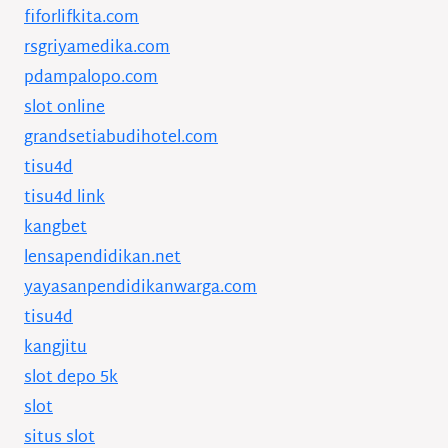
fiforlifkita.com
rsgriyamedika.com
pdampalopo.com
slot online
grandsetiabudihotel.com
tisu4d
tisu4d link
kangbet
lensapendidikan.net
yayasanpendidikanwarga.com
tisu4d
kangjitu
slot depo 5k
slot
situs slot