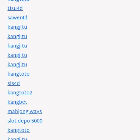
tisu4d
sawer4d
kangjitu
kangjitu
kangjitu
kangjitu
kangjitu
kangtoto
sis4d
kangtoto2
kangbet
mahjong ways
slot depo 5000
kangtoto