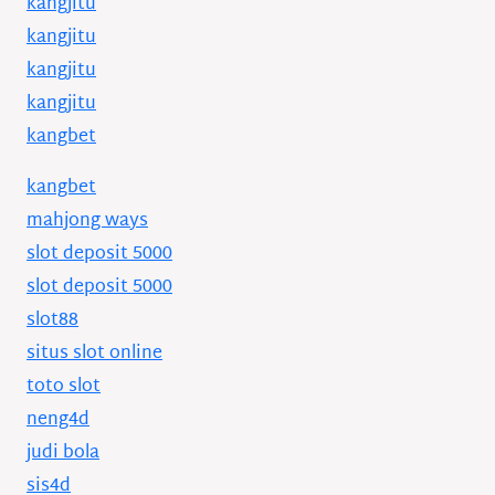
kangjitu
kangjitu
kangjitu
kangjitu
kangbet
kangbet
mahjong ways
slot deposit 5000
slot deposit 5000
slot88
situs slot online
toto slot
neng4d
judi bola
sis4d