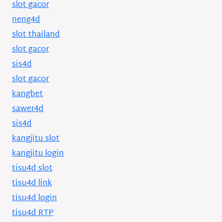
slot gacor
neng4d
slot thailand
slot gacor
sis4d
slot gacor
kangbet
sawer4d
sis4d
kangjitu slot
kangjitu login
tisu4d slot
tisu4d link
tisu4d login
tisu4d RTP