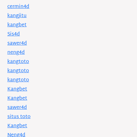
cermin4d
kangjitu
kangbet
Sis4d
sawer4d
neng4d
kangtoto
kangtoto
kangtoto
Kangbet
Kangbet
sawer4d
situs toto
Kangbet
Neng4d