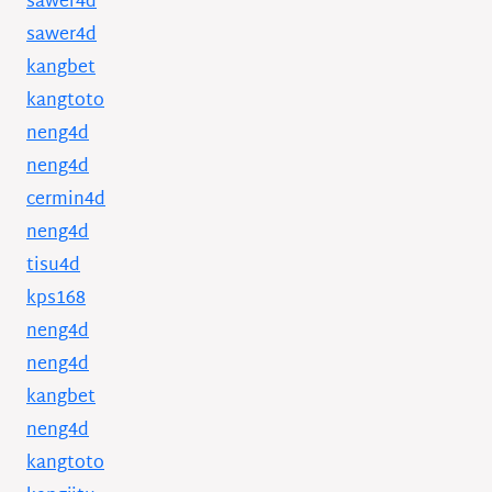
sawer4d
sawer4d
kangbet
kangtoto
neng4d
neng4d
cermin4d
neng4d
tisu4d
kps168
neng4d
neng4d
kangbet
neng4d
kangtoto