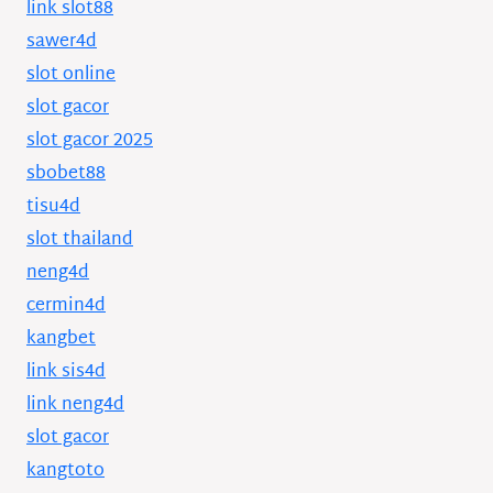
link slot88
sawer4d
slot online
slot gacor
slot gacor 2025
sbobet88
tisu4d
slot thailand
neng4d
cermin4d
kangbet
link sis4d
link neng4d
slot gacor
kangtoto