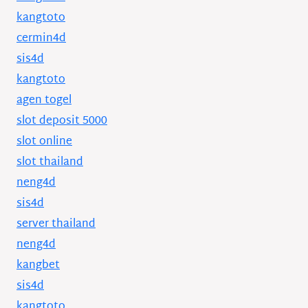
kangtoto
cermin4d
sis4d
kangtoto
agen togel
slot deposit 5000
slot online
slot thailand
neng4d
sis4d
server thailand
neng4d
kangbet
sis4d
kangtoto