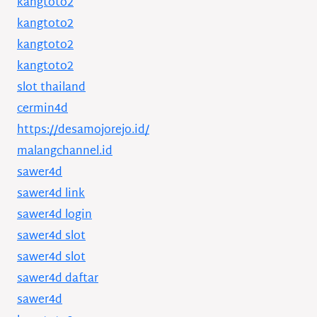
kangtoto2
kangtoto2
kangtoto2
kangtoto2
slot thailand
cermin4d
https://desamojorejo.id/
malangchannel.id
sawer4d
sawer4d link
sawer4d login
sawer4d slot
sawer4d slot
sawer4d daftar
sawer4d