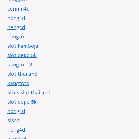
kangjitu
cermin4d
neng4d
neng4d
kangtoto
slot kamboja
slot depo 5k
kangtoto2
slot thailand
kangtoto
situs slot thailand
slot depo 5k
neng4d
sis4d
neng4d