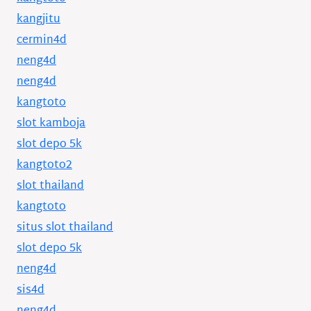
kangjitu
cermin4d
neng4d
neng4d
kangtoto
slot kamboja
slot depo 5k
kangtoto2
slot thailand
kangtoto
situs slot thailand
slot depo 5k
neng4d
sis4d