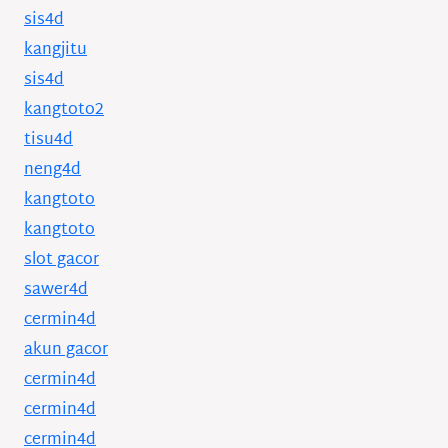
sis4d
kangjitu
sis4d
kangtoto2
tisu4d
neng4d
kangtoto
kangtoto
slot gacor
sawer4d
cermin4d
akun gacor
cermin4d
cermin4d
cermin4d