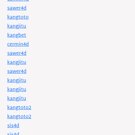
sawer4d
kangtoto
kangjitu
kangbet
cermin4d
sawer4d
kangjitu
sawer4d
kangjitu
kangjitu
kangjitu
kangtoto2
kangtoto2
sis4d