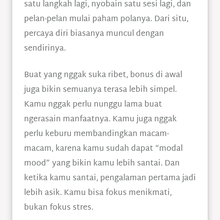
satu langkah lagi, nyobain satu sesi lagi, dan
pelan-pelan mulai paham polanya. Dari situ,
percaya diri biasanya muncul dengan
sendirinya.
Buat yang nggak suka ribet, bonus di awal
juga bikin semuanya terasa lebih simpel.
Kamu nggak perlu nunggu lama buat
ngerasain manfaatnya. Kamu juga nggak
perlu keburu membandingkan macam-
macam, karena kamu sudah dapat “modal
mood” yang bikin kamu lebih santai. Dan
ketika kamu santai, pengalaman pertama jadi
lebih asik. Kamu bisa fokus menikmati,
bukan fokus stres.