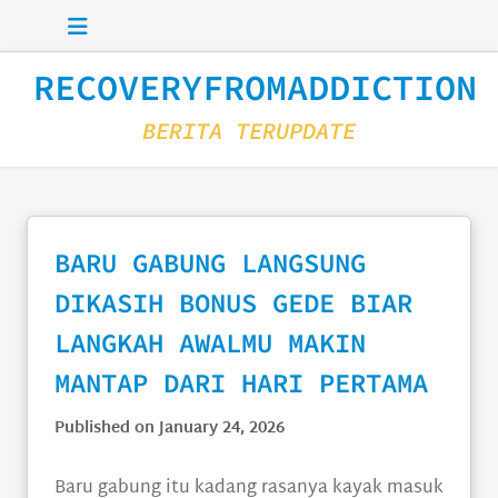
Skip to main content
RECOVERYFROMADDICTION
BERITA TERUPDATE
BARU GABUNG LANGSUNG
DIKASIH BONUS GEDE BIAR
LANGKAH AWALMU MAKIN
MANTAP DARI HARI PERTAMA
Published on January 24, 2026
Baru gabung itu kadang rasanya kayak masuk