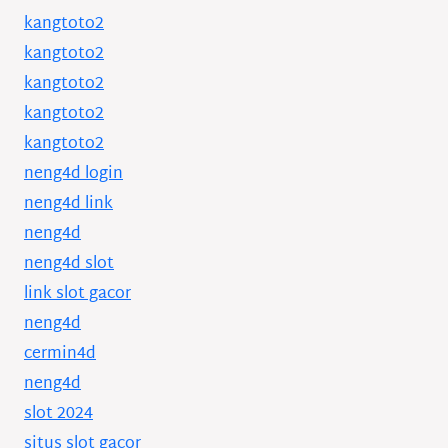
kangtoto2
kangtoto2
kangtoto2
kangtoto2
kangtoto2
neng4d login
neng4d link
neng4d
neng4d slot
link slot gacor
neng4d
cermin4d
neng4d
slot 2024
situs slot gacor