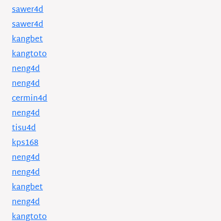
sawer4d
sawer4d
kangbet
kangtoto
neng4d
neng4d
cermin4d
neng4d
tisu4d
kps168
neng4d
neng4d
kangbet
neng4d
kangtoto