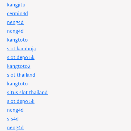
kangjitu
cermin4d
neng4d
neng4d
kangtoto
slot kamboja
slot depo 5k
kangtoto2
slot thailand
kangtoto
situs slot thailand
slot depo 5k
neng4d
sis4d
neng4d