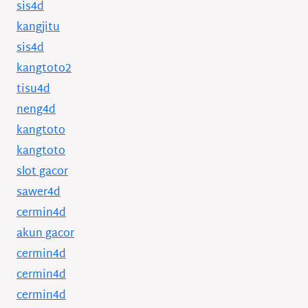
sis4d
kangjitu
sis4d
kangtoto2
tisu4d
neng4d
kangtoto
kangtoto
slot gacor
sawer4d
cermin4d
akun gacor
cermin4d
cermin4d
cermin4d