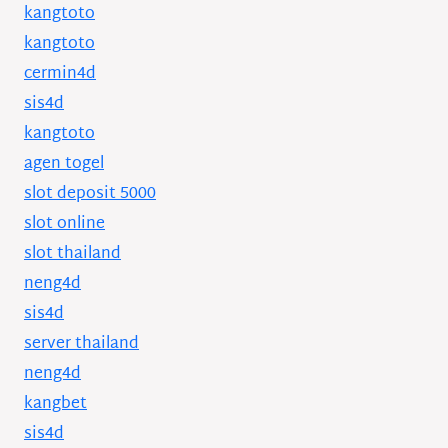
kangtoto
kangtoto
cermin4d
sis4d
kangtoto
agen togel
slot deposit 5000
slot online
slot thailand
neng4d
sis4d
server thailand
neng4d
kangbet
sis4d