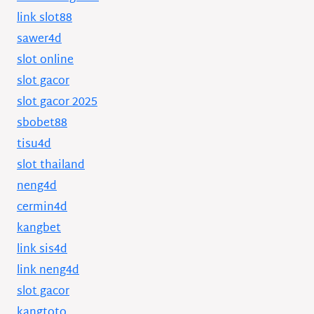
link slot88
sawer4d
slot online
slot gacor
slot gacor 2025
sbobet88
tisu4d
slot thailand
neng4d
cermin4d
kangbet
link sis4d
link neng4d
slot gacor
kangtoto