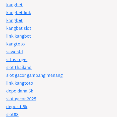
kangbet
kangbet link
kangbet
kangbet slot
link kangbet
kangtoto
sawer4d
situs togel
slot thailand
slot gacor gampang menang
link kangtoto
depo dana 5k
slot gacor 2025
deposit 5k
slot88