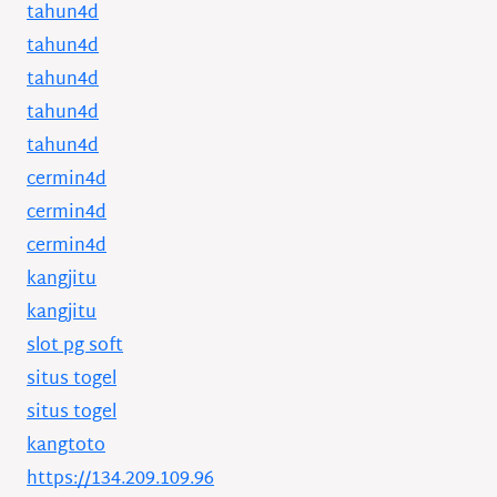
tahun4d
tahun4d
tahun4d
tahun4d
tahun4d
cermin4d
cermin4d
cermin4d
kangjitu
kangjitu
slot pg soft
situs togel
situs togel
kangtoto
https://134.209.109.96