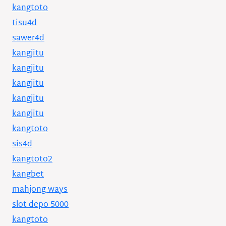
kangtoto
tisu4d
sawer4d
kangjitu
kangjitu
kangjitu
kangjitu
kangjitu
kangtoto
sis4d
kangtoto2
kangbet
mahjong ways
slot depo 5000
kangtoto