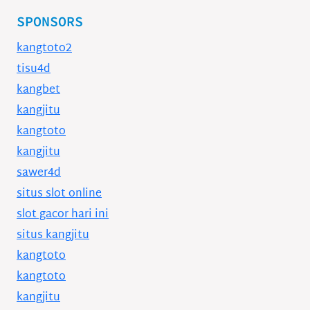
SPONSORS
kangtoto2
tisu4d
kangbet
kangjitu
kangtoto
kangjitu
sawer4d
situs slot online
slot gacor hari ini
situs kangjitu
kangtoto
kangtoto
kangjitu