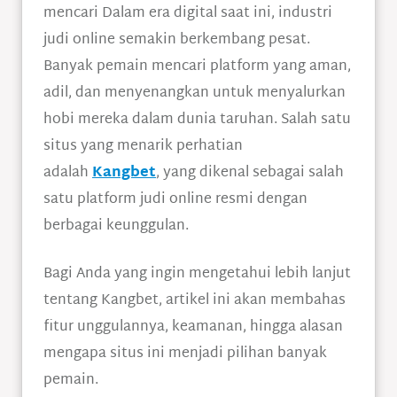
mencari Dalam era digital saat ini, industri
judi online semakin berkembang pesat.
Banyak pemain mencari platform yang aman,
adil, dan menyenangkan untuk menyalurkan
hobi mereka dalam dunia taruhan. Salah satu
situs yang menarik perhatian
adalah
Kangbet
, yang dikenal sebagai salah
satu platform judi online resmi dengan
berbagai keunggulan.
Bagi Anda yang ingin mengetahui lebih lanjut
tentang Kangbet, artikel ini akan membahas
fitur unggulannya, keamanan, hingga alasan
mengapa situs ini menjadi pilihan banyak
pemain.