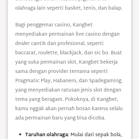
olahraga lain seperti basket, tenis, dan balap.
Bagi penggemar casino, Kangbet
menyediakan permainan live casino dengan
dealer cantik dan profesional, seperti
baccarat, roulette, blackjack, dan sic bo. Buat
yang suka permainan slot, Kangbet bekerja
sama dengan provider ternama seperti
Pragmatic Play, Habanero, dan Spadegaming,
yang menyediakan ratusan jenis slot dengan
tema yang beragam. Pokoknya, di Kangbet,
kamu nggak akan pernah bosan karena selalu
ada permainan baru yang bisa dicoba.
Taruhan olahraga
: Mulai dari sepak bola,