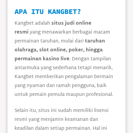
APA ITU KANGBET?
Kangbet adalah
situs judi online
resmi
yang menawarkan berbagai macam
permainan taruhan, mulai dari
taruhan
olahraga, slot online, poker, hingga
permainan kasino live
. Dengan tampilan
antarmuka yang sederhana tetapi menarik,
Kangbet memberikan pengalaman bermain
yang nyaman dan ramah pengguna, baik
untuk pemain pemula maupun profesional.
Selain itu, situs ini sudah memiliki lisensi
resmi yang menjamin keamanan dan
keadilan dalam setiap permainan. Hal ini