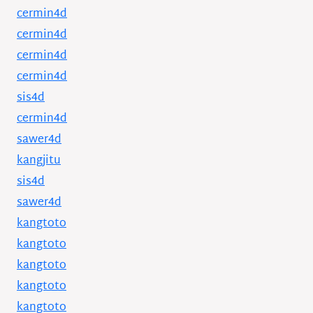
cermin4d
cermin4d
cermin4d
cermin4d
sis4d
cermin4d
sawer4d
kangjitu
sis4d
sawer4d
kangtoto
kangtoto
kangtoto
kangtoto
kangtoto