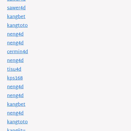
sawer4d
kangbet
kangtoto
neng4d
neng4d
cermin4d
neng4d
tisu4d
kps168
neng4d
neng4d
kangbet
neng4d
kangtoto