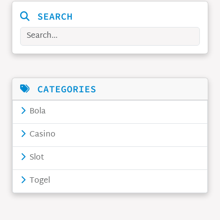
SEARCH
Search
CATEGORIES
Bola
Casino
Slot
Togel