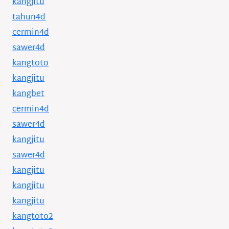
kangjitu
tahun4d
cermin4d
sawer4d
kangtoto
kangjitu
kangbet
cermin4d
sawer4d
kangjitu
sawer4d
kangjitu
kangjitu
kangjitu
kangtoto2