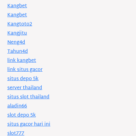
Kangbet
Kangbet
Kangtoto2
Kangjitu
Neng4d
Tahun4d
link kangbet
link situs gacor
situs depo 5k
server thailand
situs slot thailand
aladin66
slot depo 5k
situs gacor hari ini
slot777