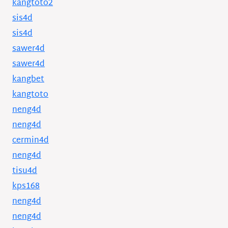
kangtoto2
sis4d
sis4d
sawer4d
sawer4d
kangbet
kangtoto
neng4d
neng4d
cermin4d
neng4d
tisu4d
kps168
neng4d
neng4d