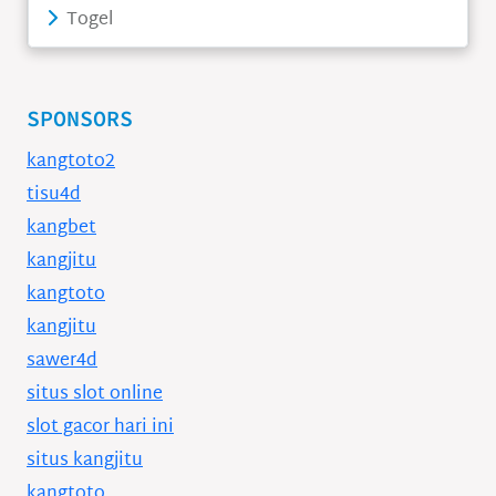
Togel
SPONSORS
kangtoto2
tisu4d
kangbet
kangjitu
kangtoto
kangjitu
sawer4d
situs slot online
slot gacor hari ini
situs kangjitu
kangtoto