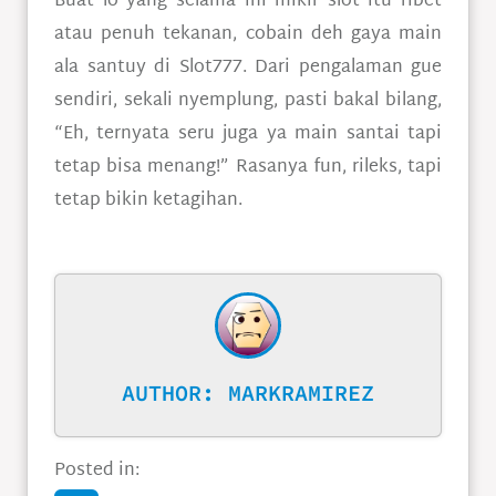
Buat lo yang selama ini mikir slot itu ribet
atau penuh tekanan, cobain deh gaya main
ala santuy di Slot777. Dari pengalaman gue
sendiri, sekali nyemplung, pasti bakal bilang,
“Eh, ternyata seru juga ya main santai tapi
tetap bisa menang!” Rasanya fun, rileks, tapi
tetap bikin ketagihan.
AUTHOR:
MARKRAMIREZ
Posted in: