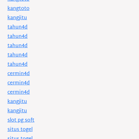
kangtoto
kangjitu
tahun4d
tahun4d
tahun4d
tahun4d
tahun4d
cermin4d
cermin4d
cermin4d
kangjitu
kangjitu
slot pg soft
situs togel