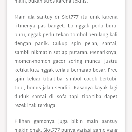
main, bukan stres karena teknis.
Main ala santuy di Slot777 itu unik karena
ritmenya pas banget. Lo nggak perlu buru-
buru, nggak perlu tekan tombol berulang kali
dengan panik. Cukup spin pelan, santai,
sambil nikmatin setiap putaran. Menariknya,
momen-momen gacor sering muncul justru
ketika kita nggak terlalu berharap besar. Free
spin keluar tiba-tiba, simbol cocok bertubi-
tubi, bonus jalan sendiri. Rasanya kayak lagi
duduk santai di sofa tapi tiba-tiba dapet
rezeki tak terduga.
Pilihan gamenya juga bikin main santuy
makin enak. Slot777 punya variasi game yang