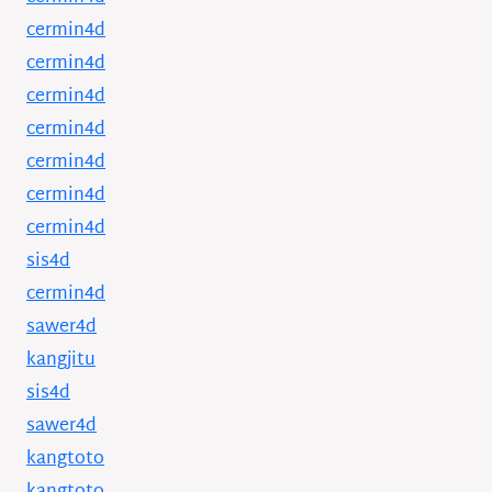
cermin4d
cermin4d
cermin4d
cermin4d
cermin4d
cermin4d
cermin4d
sis4d
cermin4d
sawer4d
kangjitu
sis4d
sawer4d
kangtoto