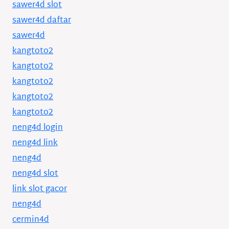
sawer4d slot
sawer4d daftar
sawer4d
kangtoto2
kangtoto2
kangtoto2
kangtoto2
kangtoto2
neng4d login
neng4d link
neng4d
neng4d slot
link slot gacor
neng4d
cermin4d