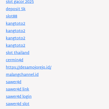
slot gacor 2025
deposit 5k
slot88
kangtoto2
kangtoto2
kangtoto2
kangtoto2
slot thailand
cermin4d
https://desamojorejo.id/
malangchannel.id
sawer4d
sawer4d link
sawer4d login
sawer4d slot