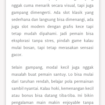
nggak cuma menarik secara visual, tapi juga
gampang dimengerti. Ada slot klasik yang
sederhana dan langsung bisa dimenangi, ada
juga slot modern dengan grafis kece tapi
tetap mudah dipahami. Jadi pemain bisa
eksplorasi tanpa stres, pindah game kalau
mulai bosan, tapi tetap merasakan sensasi
gacor.
Selain gampang, modal kecil juga nggak
masalah buat pemain santuy. Lo bisa mulai
dari taruhan rendah, belajar pola permainan
sambil nyantai. Kalau hoki, kemenangan kecil
atau bonus bisa datang tiba-tiba. Ini bikin
pengalaman main makin enjoyable tanpa