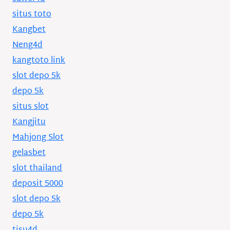
situs toto
Kangbet
Neng4d
kangtoto link
slot depo 5k
depo 5k
situs slot
Kangjitu
Mahjong Slot
gelasbet
slot thailand
deposit 5000
slot depo 5k
depo 5k